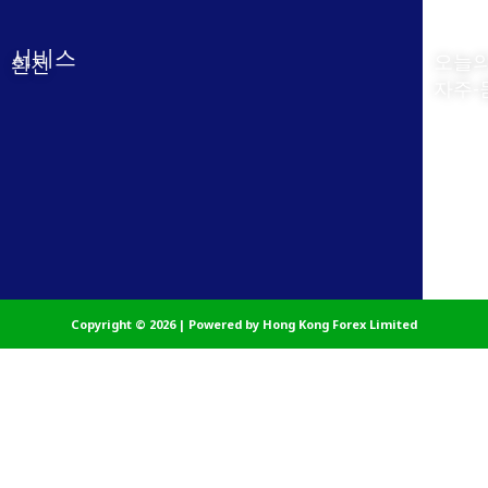
서비스
Usefu
오늘의
환전
자주-
Copyright © 2026 | Powered by Hong Kong Forex Limited